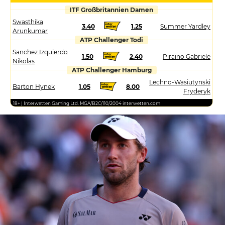
ITF Großbritannien Damen
Swasthika
3.40
1.25
Summer Yardley
Arunkumar
ATP Challenger Todi
Sanchez Izquierdo
1.50
2.40
Piraino Gabriele
Nikolas
ATP Challenger Hamburg
Lechno-Wasiutynski
Barton Hynek
1.05
8.00
Fryderyk
18+ | Interwetten Gaming Ltd. MGA/B2C/110/2004 interwetten.com