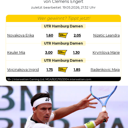
von Clemens Engert
zuletzt bearbeitet: 19.05.2026, 21:32 Uhr
Wer gewinnt? Tippt jetzt!
UTR Hamburg Damen
Novakova Erika
1.60
2.05
Nizetic Leandra
UTR Hamburg Damen
Keuler Mia
3.00
1.30
Krymlova Marie
UTR Hamburg Damen
Vojcinakova Ingrid
1.75
1.85
Radenkovic Maja
18+ | Interwetten Gaming Ltd. MGA/B2C/110/2004 interwetten.com