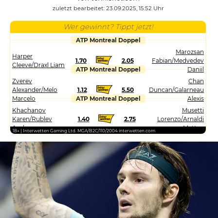
zuletzt bearbeitet: 23.09.2025, 15:52 Uhr
Wer gewinnt? Tippt jetzt!
ATP Montreal Doppel
Marozsan
Harper
1.70
2.05
Fabian/Medvedev
Cleeve/Draxl Liam
ATP Montreal Doppel
Daniil
Zverev
Chan
Alexander/Melo
1.12
5.50
Duncan/Galarneau
Marcelo
ATP Montreal Doppel
Alexis
Khachanov
Musetti
Karen/Rublev
1.40
2.75
Lorenzo/Arnaldi
Andrey
Matteo
18+ | Interwetten Gaming Ltd. MGA/B2C/110/2004 interwetten.com