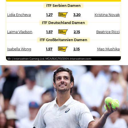
ITF Serbien Damen
Lidia Encheva
1.27
3.20
Kristina Novak
ITF Deutschland Damen
Laima Vladson
1.57
2.15
Beatrice Ricci
ITF Großbritannien Damen
Isabella Wong
1.57
2.15
Mao Mushika
18+ | Interwetten Gaming Ltd. MGA/B2C/110/2004 interwetten.com