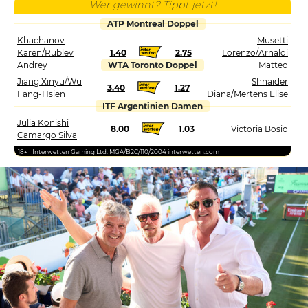
Wer gewinnt? Tippt jetzt!
ATP Montreal Doppel
Khachanov
Musetti
Karen/Rublev
1.40
2.75
Lorenzo/Arnaldi
Andrey
WTA Toronto Doppel
Matteo
Jiang Xinyu/Wu
Shnaider
3.40
1.27
Fang-Hsien
Diana/Mertens Elise
ITF Argentinien Damen
Julia Konishi
8.00
1.03
Victoria Bosio
Camargo Silva
18+ | Interwetten Gaming Ltd. MGA/B2C/110/2004 interwetten.com