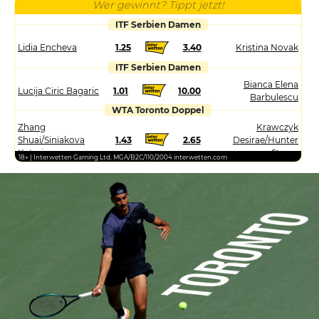
Wer gewinnt? Tippt jetzt!
ITF Serbien Damen
Lidia Encheva
1.25
3.40
Kristina Novak
ITF Serbien Damen
Bianca Elena
Lucija Ciric Bagaric
1.01
10.00
Barbulescu
WTA Toronto Doppel
Zhang
Krawczyk
Shuai/Siniakova
1.43
2.65
Desirae/Hunter
Katerina
Storm
18+ | Interwetten Gaming Ltd. MGA/B2C/110/2004 interwetten.com