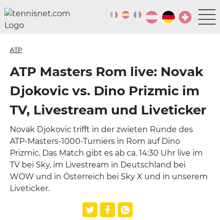
ATP
ATP Masters Rom live: Novak
Djokovic vs. Dino Prizmic im
TV, Livestream und Liveticker
Novak Djokovic trifft in der zwieten Runde des
ATP-Masters-1000-Turniers in Rom auf Dino
Prizmic. Das Match gibt es ab ca. 14:30 Uhr live im
TV bei Sky, im Livestream in Deutschland bei
WOW und in Österreich bei Sky X und in unserem
Liveticker.