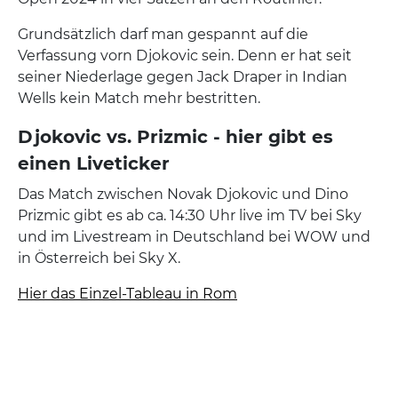
Grundsätzlich darf man gespannt auf die
Verfassung vorn Djokovic sein. Denn er hat seit
seiner Niederlage gegen Jack Draper in Indian
Wells kein Match mehr bestritten.
Djokovic vs. Prizmic - hier gibt es
einen Liveticker
Das Match zwischen Novak Djokovic und Dino
Prizmic gibt es ab ca. 14:30 Uhr live im TV bei Sky
und im Livestream in Deutschland bei WOW und
in Österreich bei Sky X.
Hier das Einzel-Tableau in Rom