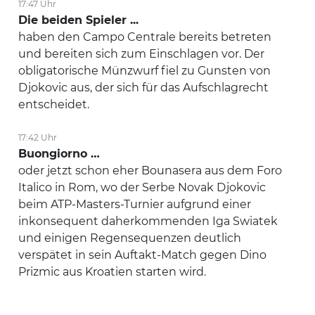
17:47 Uhr
Die beiden Spieler ...
haben den Campo Centrale bereits betreten
und bereiten sich zum Einschlagen vor. Der
obligatorische Münzwurf fiel zu Gunsten von
Djokovic aus, der sich für das Aufschlagrecht
entscheidet.
17:42 Uhr
Buongiorno …
oder jetzt schon eher Bounasera aus dem Foro
Italico in Rom, wo der Serbe Novak Djokovic
beim ATP-Masters-Turnier aufgrund einer
inkonsequent daherkommenden Iga Swiatek
und einigen Regensequenzen deutlich
verspätet in sein Auftakt-Match gegen Dino
Prizmic aus Kroatien starten wird.