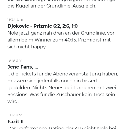
die Kugel an der Grundlinie. Ausgleich.
19:24 Uhr
Djokovic - Prizmic 6:2, 2:6, 1:0
Nole jetzt ganz nah dran an der Grundlinie, vor
allem beim Winner zum 40:15. Prizmic ist mit
sich nicht happy.
19:19 Uhr
Jene Fans, ...
... die Tickets für die Abendveranstaltung haben,
müssen sich jedenfalls noch ein bisserl
gedulden. Nichts Neues bei Turnieren mit zwei
Sessions. Was für die Zuschauer kein Trost sein
wird.
19:17 Uhr
Fazit II
Das Performance-Rating der ATP sieht Nole bei