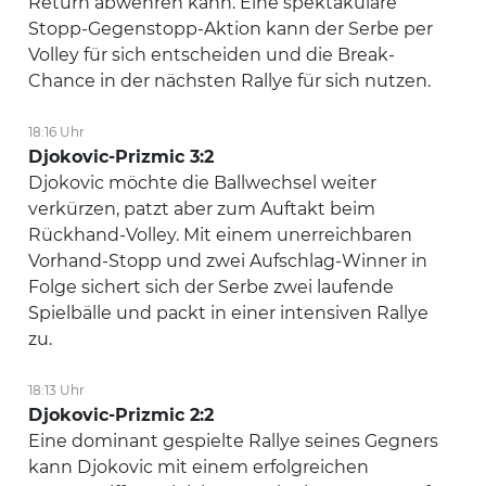
Return abwehren kann. Eine spektakuläre
Stopp-Gegenstopp-Aktion kann der Serbe per
Volley für sich entscheiden und die Break-
Chance in der nächsten Rallye für sich nutzen.
18:16 Uhr
Djokovic-Prizmic 3:2
Djokovic möchte die Ballwechsel weiter
verkürzen, patzt aber zum Auftakt beim
Rückhand-Volley. Mit einem unerreichbaren
Vorhand-Stopp und zwei Aufschlag-Winner in
Folge sichert sich der Serbe zwei laufende
Spielbälle und packt in einer intensiven Rallye
zu.
18:13 Uhr
Djokovic-Prizmic 2:2
Eine dominant gespielte Rallye seines Gegners
kann Djokovic mit einem erfolgreichen