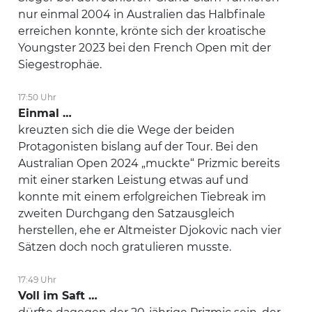
nur einmal 2004 in Australien das Halbfinale
erreichen konnte, krönte sich der kroatische
Youngster 2023 bei den French Open mit der
Siegestrophäe.
17:50 Uhr
Einmal …
kreuzten sich die die Wege der beiden
Protagonisten bislang auf der Tour. Bei den
Australian Open 2024 „muckte“ Prizmic bereits
mit einer starken Leistung etwas auf und
konnte mit einem erfolgreichen Tiebreak im
zweiten Durchgang den Satzausgleich
herstellen, ehe er Altmeister Djokovic nach vier
Sätzen doch noch gratulieren musste.
17:49 Uhr
Voll im Saft …