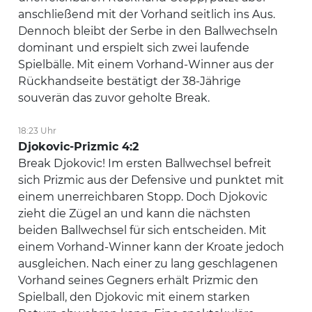
anschließend mit der Vorhand seitlich ins Aus.
Dennoch bleibt der Serbe in den Ballwechseln
dominant und erspielt sich zwei laufende
Spielbälle. Mit einem Vorhand-Winner aus der
Rückhandseite bestätigt der 38-Jährige
souverän das zuvor geholte Break.
18:23 Uhr
Djokovic-Prizmic 4:2
Break Djokovic! Im ersten Ballwechsel befreit
sich Prizmic aus der Defensive und punktet mit
einem unerreichbaren Stopp. Doch Djokovic
zieht die Zügel an und kann die nächsten
beiden Ballwechsel für sich entscheiden. Mit
einem Vorhand-Winner kann der Kroate jedoch
ausgleichen. Nach einer zu lang geschlagenen
Vorhand seines Gegners erhält Prizmic den
Spielball, den Djokovic mit einem starken