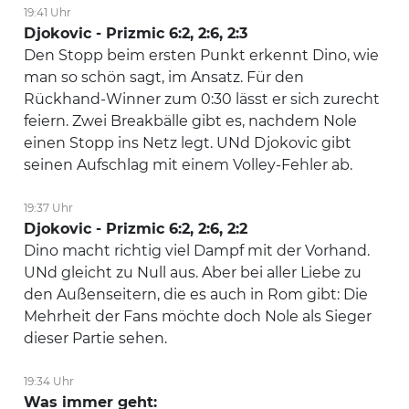
19:41 Uhr
Djokovic - Prizmic 6:2, 2:6, 2:3
Den Stopp beim ersten Punkt erkennt Dino, wie
man so schön sagt, im Ansatz. Für den
Rückhand-Winner zum 0:30 lässt er sich zurecht
feiern. Zwei Breakbälle gibt es, nachdem Nole
einen Stopp ins Netz legt. UNd Djokovic gibt
seinen Aufschlag mit einem Volley-Fehler ab.
19:37 Uhr
Djokovic - Prizmic 6:2, 2:6, 2:2
Dino macht richtig viel Dampf mit der Vorhand.
UNd gleicht zu Null aus. Aber bei aller Liebe zu
den Außenseitern, die es auch in Rom gibt: Die
Mehrheit der Fans möchte doch Nole als Sieger
dieser Partie sehen.
19:34 Uhr
Was immer geht: