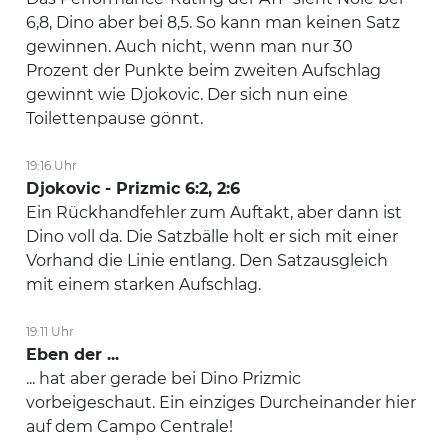
6,8, Dino aber bei 8,5. So kann man keinen Satz
gewinnen. Auch nicht, wenn man nur 30
Prozent der Punkte beim zweiten Aufschlag
gewinnt wie Djokovic. Der sich nun eine
Toilettenpause gönnt.
19:16 Uhr
Djokovic - Prizmic 6:2, 2:6
Ein Rückhandfehler zum Auftakt, aber dann ist
Dino voll da. Die Satzbälle holt er sich mit einer
Vorhand die Linie entlang. Den Satzausgleich
mit einem starken Aufschlag.
19:11 Uhr
Eben der ...
... hat aber gerade bei Dino Prizmic
vorbeigeschaut. Ein einziges Durcheinander hier
auf dem Campo Centrale!