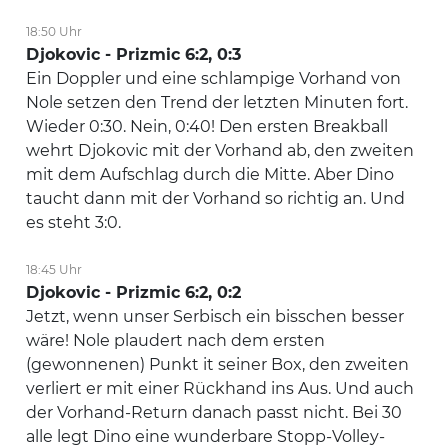
18:50 Uhr
Djokovic - Prizmic 6:2, 0:3
Ein Doppler und eine schlampige Vorhand von
Nole setzen den Trend der letzten Minuten fort.
Wieder 0:30. Nein, 0:40! Den ersten Breakball
wehrt Djokovic mit der Vorhand ab, den zweiten
mit dem Aufschlag durch die Mitte. Aber Dino
taucht dann mit der Vorhand so richtig an. Und
es steht 3:0.
18:45 Uhr
Djokovic - Prizmic 6:2, 0:2
Jetzt, wenn unser Serbisch ein bisschen besser
wäre! Nole plaudert nach dem ersten
(gewonnenen) Punkt it seiner Box, den zweiten
verliert er mit einer Rückhand ins Aus. Und auch
der Vorhand-Return danach passt nicht. Bei 30
alle legt Dino eine wunderbare Stopp-Volley-