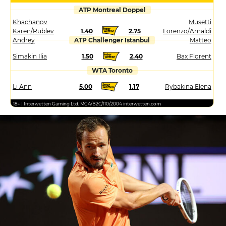
ATP Montreal Doppel
Khachanov
Musetti
Karen/Rublev
1.40
2.75
Lorenzo/Arnaldi
Andrey
ATP Challenger Istanbul
Matteo
Simakin Ilia
1.50
2.40
Bax Florent
WTA Toronto
Li Ann
5.00
1.17
Rybakina Elena
18+ | Interwetten Gaming Ltd. MGA/B2C/110/2004 interwetten.com