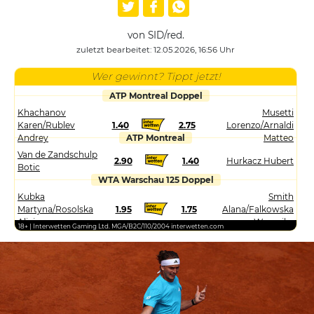
von SID/red.
zuletzt bearbeitet: 12.05.2026, 16:56 Uhr
Wer gewinnt? Tippt jetzt!
ATP Montreal Doppel
Khachanov
Musetti
Karen/Rublev
1.40
2.75
Lorenzo/Arnaldi
Andrey
ATP Montreal
Matteo
Van de Zandschulp
2.90
1.40
Hurkacz Hubert
Botic
WTA Warschau 125 Doppel
Kubka
Smith
Martyna/Rosolska
1.95
1.75
Alana/Falkowska
Alicja
Weronika
18+ | Interwetten Gaming Ltd. MGA/B2C/110/2004 interwetten.com