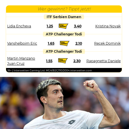
Wer gewinnt? Tippt jetzt!
ITF Serbien Damen
Lidia Encheva
1.25
3.40
Kristina Novak
ATP Challenger Todi
Vanshelboim Eric
1.65
2.10
Recek Dominik
ATP Challenger Todi
Martin Manzano
1.55
2.30
Rapagnetta Daniele
Juan Cruz
18+ | Interwetten Gaming Ltd. MGA/B2C/110/2004 interwetten.com