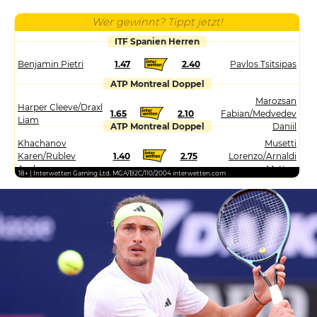
Wer gewinnt? Tippt jetzt!
ITF Spanien Herren
Benjamin Pietri
1.47
2.40
Pavlos Tsitsipas
ATP Montreal Doppel
Marozsan
Harper Cleeve/Draxl
1.65
2.10
Fabian/Medvedev
Liam
ATP Montreal Doppel
Daniil
Khachanov
Musetti
Karen/Rublev
1.40
2.75
Lorenzo/Arnaldi
Andrey
Matteo
18+ | Interwetten Gaming Ltd. MGA/B2C/110/2004 interwetten.com