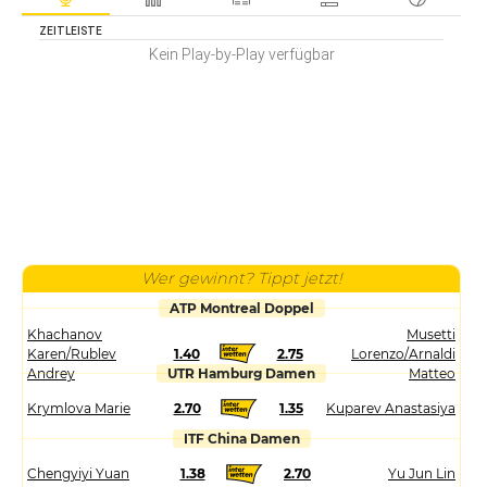
ZEITLEISTE
Kein Play-by-Play verfügbar
Wer gewinnt? Tippt jetzt!
ATP Montreal Doppel
Khachanov
Musetti
Karen/Rublev
1.40
2.75
Lorenzo/Arnaldi
Andrey
UTR Hamburg Damen
Matteo
Krymlova Marie
2.70
1.35
Kuparev Anastasiya
ITF China Damen
Chengyiyi Yuan
1.38
2.70
Yu Jun Lin