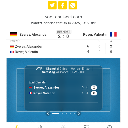
von tennisnet.com
zuletzt bearbeitet: 04.10.2025, 10:16 Uhr
BEENDET
Zverev, Alexander
Royer, Valentin
2
:
0
Best of 3
1
2
G
6
6
2
Zverev, Alexander
4
4
0
Royer, Valentin
ATP
Shanghai
China
Herren - Einzel
AT
Samstag
, 4 Oktober
06:15
UTC
Spiel Beendet
6
6
Zverev, Alexander
2
$ 
4
4
Royer, Valentin
0
P