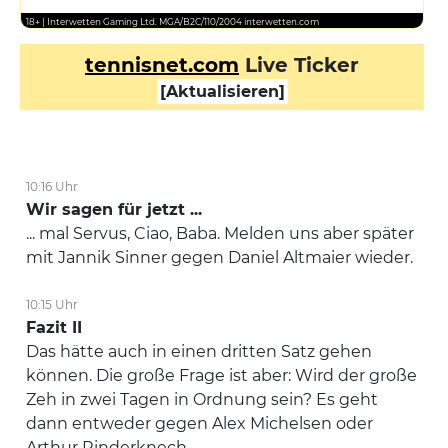
18+ | Interwetten Gaming Ltd. MGA/B2C/110/2004 interwetten.com
tennisnet.com
Live Ticker
[Aktualisieren]
10:16 Uhr
Wir sagen für jetzt ...
... mal Servus, Ciao, Baba. Melden uns aber später
mit Jannik Sinner gegen Daniel Altmaier wieder.
10:15 Uhr
Fazit II
Das hätte auch in einen dritten Satz gehen
können. Die große Frage ist aber: Wird der große
Zeh in zwei Tagen in Ordnung sein? Es geht
dann entweder gegen Alex Michelsen oder
Arthur Rinderknech.