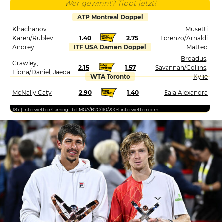
Wer gewinnt? Tippt jetzt!
ATP Montreal Doppel
Khachanov
Musetti
Karen/Rublev
1.40
2.75
Lorenzo/Arnaldi
Andrey
ITF USA Damen Doppel
Matteo
Broadus,
Crawley,
2.15
1.57
Savannah/Collins,
Fiona/Daniel, Jaeda
WTA Toronto
Kylie
McNally Caty
2.90
1.40
Eala Alexandra
18+ | Interwetten Gaming Ltd. MGA/B2C/110/2004 interwetten.com