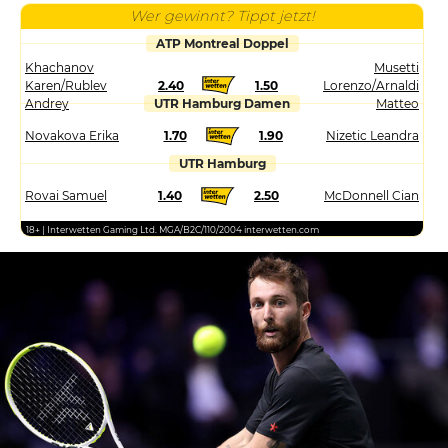
Wer gewinnt? Tippt jetzt!
ATP Montreal Doppel
Khachanov
Musetti
Karen/Rublev
2.40
1.50
Lorenzo/Arnaldi
Andrey
UTR Hamburg Damen
Matteo
Novakova Erika
1.70
1.90
Nizetic Leandra
UTR Hamburg
Rovai Samuel
1.40
2.50
McDonnell Cian
18+ | Interwetten Gaming Ltd. MGA/B2C/110/2004 interwetten.com