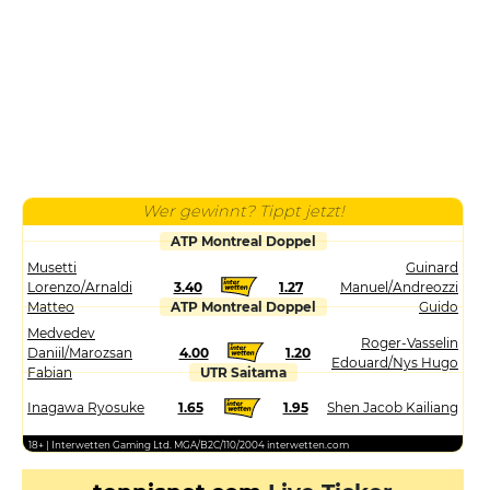
Wer gewinnt? Tippt jetzt!
ATP Montreal Doppel
Musetti
Guinard
Lorenzo/Arnaldi
3.40
1.27
Manuel/Andreozzi
Matteo
ATP Montreal Doppel
Guido
Medvedev
Roger-Vasselin
Daniil/Marozsan
4.00
1.20
Edouard/Nys Hugo
Fabian
UTR Saitama
Inagawa Ryosuke
1.65
1.95
Shen Jacob Kailiang
18+ | Interwetten Gaming Ltd. MGA/B2C/110/2004 interwetten.com