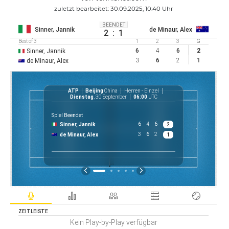
zuletzt bearbeitet: 30.09.2025, 10:40 Uhr
BEENDET
Sinner, Jannik
de Minaur, Alex
2
:
1
Best of 3
1
2
3
G
6
4
6
2
Sinner, Jannik
3
6
2
1
de Minaur, Alex
ATP
Beijing
China
Herren - Einzel
AT
Dienstag
, 30 September
06:00
UTC
Spiel Beendet
6
4
6
Sinner, Jannik
2
$ 
3
6
2
de Minaur, Alex
1
P
ZEITLEISTE
Kein Play-by-Play verfügbar