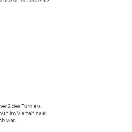
 520 einreihen. Platz
r 2 des Turniers,
un im Viertelfinale:
ch war.