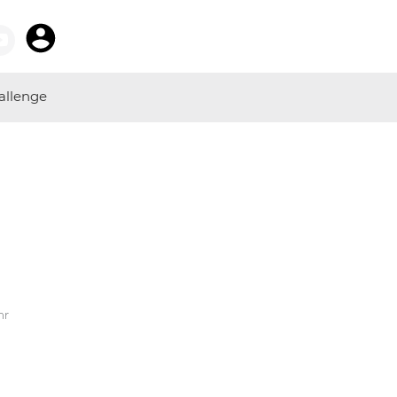
allenge
hr