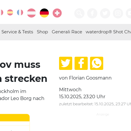
Service & Tests
Shop
Generali Race
waterdrop® Shot Ch
lov muss
h strecken
von Florian Goosmann
Mittwoch
tockholm im
15.10.2025, 23:20 Uhr
tador Leo Borg nach
zuletzt bearbeitet: 15.10.2025, 23:27 U