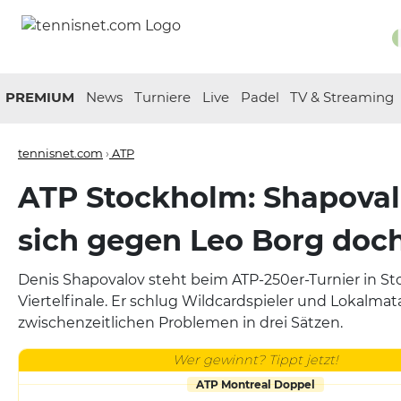
PREMIUM
News
Turniere
Live
Padel
TV & Streaming
tennisnet.com
›
ATP
ATP Stockholm: Shapova
sich gegen Leo Borg doc
Denis Shapovalov steht beim ATP-250er-Turnier in S
Viertelfinale. Er schlug Wildcardspieler und Lokalma
zwischenzeitlichen Problemen in drei Sätzen.
Wer gewinnt? Tippt jetzt!
ATP Montreal Doppel