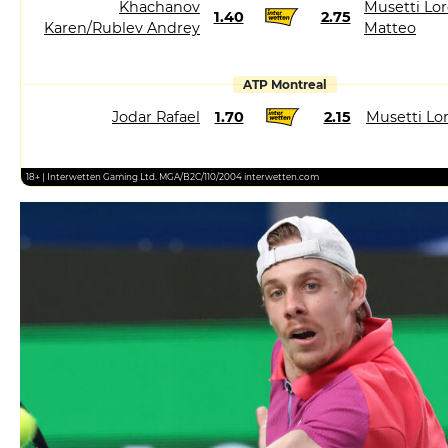
Khachanov
Musetti Lor
1.40
2.75
Karen/Rublev Andrey
Matteo
ATP Montreal
Jodar Rafael
1.70
2.15
Musetti Lo
18+ | Interwetten Gaming Ltd. MGA/B2C/110/2004 interwetten.com