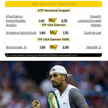
Wer gewinnt? Tippt jetzt!
ATP Montreal Doppel
Khachanov
Musetti
Karen/Rublev
1.40
2.75
Lorenzo/Arnaldi
Andrey
ITF USA Damen
Matteo
Angelina Voloshchuk
1.90
1.75
Eunhye Lee
ITF USA Damen 100K
Brantmeier, R
1.50
2.30
Mandlik, E
18+ | Interwetten Gaming Ltd. MGA/B2C/110/2004 interwetten.com