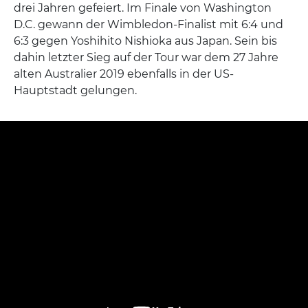
drei Jahren gefeiert. Im Finale von Washington
D.C. gewann der Wimbledon-Finalist mit 6:4 und
6:3 gegen Yoshihito Nishioka aus Japan. Sein bis
dahin letzter Sieg auf der Tour war dem 27 Jahre
alten Australier 2019 ebenfalls in der US-
Hauptstadt gelungen.