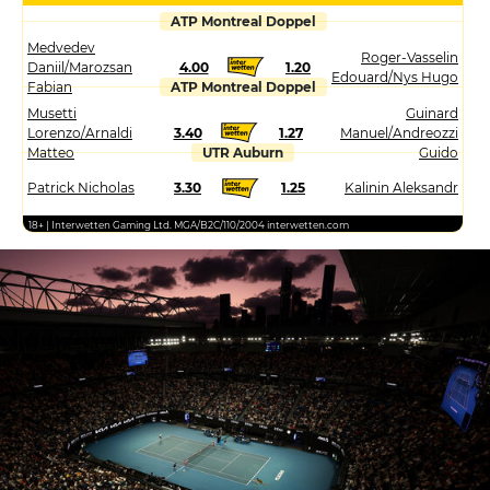
ATP Montreal Doppel
Medvedev
Roger-Vasselin
Daniil/Marozsan
4.00
1.20
Edouard/Nys Hugo
Fabian
ATP Montreal Doppel
Musetti
Guinard
Lorenzo/Arnaldi
3.40
1.27
Manuel/Andreozzi
Matteo
UTR Auburn
Guido
Patrick Nicholas
3.30
1.25
Kalinin Aleksandr
18+ | Interwetten Gaming Ltd. MGA/B2C/110/2004 interwetten.com