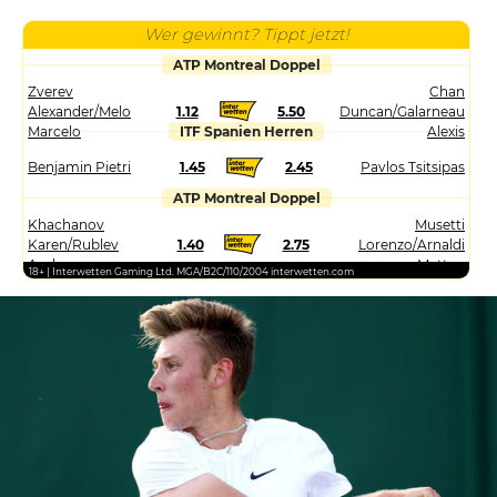
Wer gewinnt? Tippt jetzt!
ATP Montreal Doppel
Zverev
Chan
Alexander/Melo
1.12
5.50
Duncan/Galarneau
Marcelo
ITF Spanien Herren
Alexis
Benjamin Pietri
1.45
2.45
Pavlos Tsitsipas
ATP Montreal Doppel
Khachanov
Musetti
Karen/Rublev
1.40
2.75
Lorenzo/Arnaldi
Andrey
Matteo
18+ | Interwetten Gaming Ltd. MGA/B2C/110/2004 interwetten.com