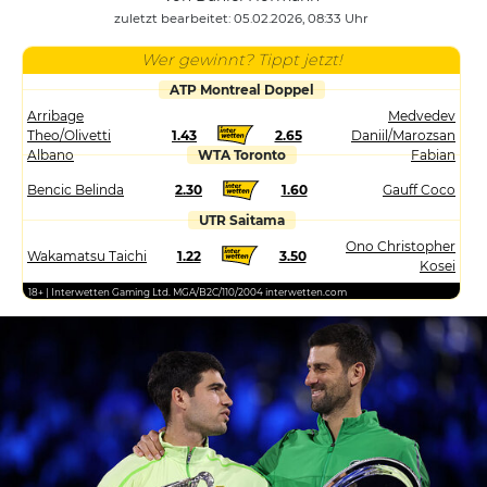
zuletzt bearbeitet: 05.02.2026, 08:33 Uhr
Wer gewinnt? Tippt jetzt!
ATP Montreal Doppel
Arribage
Medvedev
Theo/Olivetti
1.43
2.65
Daniil/Marozsan
Albano
WTA Toronto
Fabian
Bencic Belinda
2.30
1.60
Gauff Coco
UTR Saitama
Ono Christopher
Wakamatsu Taichi
1.22
3.50
Kosei
18+ | Interwetten Gaming Ltd. MGA/B2C/110/2004 interwetten.com