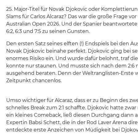
25. Major-Titel für Novak Djokovic oder Komplettieru
Slams für Carlos Alcaraz? Das war die große Frage vor
Australian Open 2026. Und der Spanier beantwortete 
6:2, 6:3 und 7:5 zu seinen Gunsten.
Den ersten Satz seines elften (!) Endspiels bei den Au
Novak Djokovic beinahe perfekt. Djokovic ging bei s
enormes Risiko ein. Und wurde dafür belohnt, traf die 
konnte nur staunen. Und musste sich nach dem 2:6 m
ausgehend beraten. Denn der Weltranglisten-Erste w
Zeitpunkt chancenlos.
Umso wichtiger für Alcaraz, dass er zu Beginn des zwe
schnelles Break zum 2:1 schaffte. Djokovic hatte zwa
ein kleines Comeback, ließ diesen Durchgang dann ab
Expertin Babsi Schett, die in der Rod Laver Arena dir
entdeckte erste Anzeichen von Müdigkeit bei Djokov