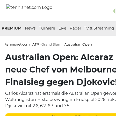
PREMIUM
News
Turniere
Live
Padel
TV & Streaming
tennisnet.com
›
ATP
› Grand Slam ›
Australian Open
Australian Open: Alcaraz 
neue Chef von Melbourne
Finalsieg gegen Djokovic
Carlos Alcaraz hat erstmals die Australian Open gew
Weltranglisten-Erste bezwang im Endspiel 2026 Re
Djokovic mit 2:6, 6:2, 6:3 und 7:5.