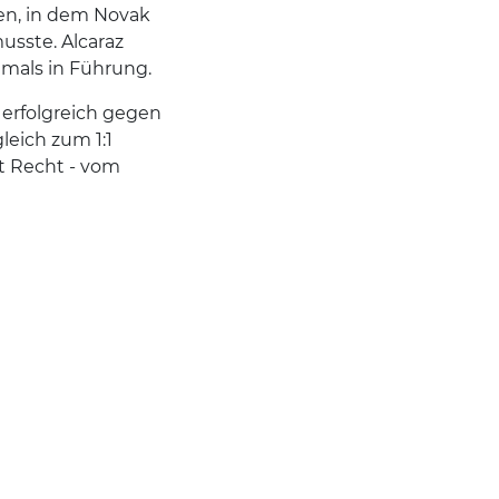
ren, in dem Novak
usste. Alcaraz
tmals in Führung.
 erfolgreich gegen
leich zum 1:1
it Recht - vom