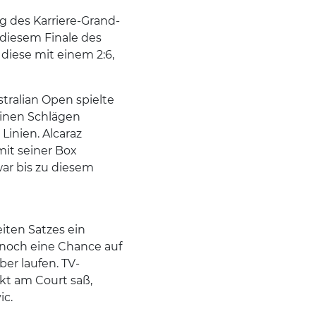
ng des Karriere-Grand-
 diesem Finale des
diese mit einem 2:6,
stralian Open spielte
einen Schlägen
Linien. Alcaraz
it seiner Box
ar bis zu diesem
iten Satzes ein
r noch eine Chance auf
er laufen. TV-
ekt am Court saß,
ic.