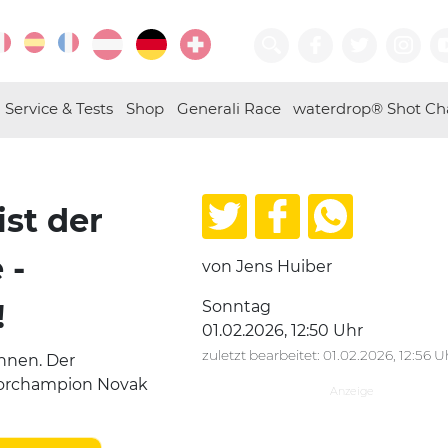
Service & Tests
Shop
Generali Race
waterdrop® Shot Ch
ist der
 -
von Jens Huiber
!
Sonntag
01.02.2026, 12:50 Uhr
zuletzt bearbeitet: 01.02.2026, 12:56 U
onnen. Der
korchampion Novak