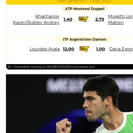
Wer gewinnt? Tippt jetzt!
ATP Montreal Doppel
Khachanov
Musetti Lor
1.40
2.75
Karen/Rublev Andrey
Matteo
ITF Argentinien Damen
Lourdes Ayala
12.00
1.00
Daria Egor
18+ | Interwetten Gaming Ltd. MGA/B2C/110/2004 interwetten.com