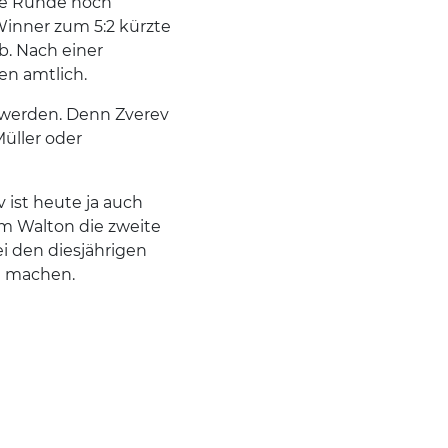
ite Runde noch
inner zum 5:2 kürzte
b. Nach einer
en amtlich.
werden. Denn Zverev
üller oder
 ist heute ja auch
am Walton die zweite
ei den diesjährigen
tt machen.