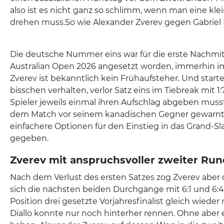
also ist es nicht ganz so schlimm, wenn man eine kle
drehen muss.So wie Alexander Zverev gegen Gabriel D
Die deutsche Nummer eins war für die erste Nachmit
Australian Open 2026 angesetzt worden, immerhin i
Zverev ist bekanntlich kein Frühaufsteher. Und start
bisschen verhalten, verlor Satz eins im Tiebreak mit 
Spieler jeweils einmal ihren Aufschlag abgeben musst
dem Match vor seinem kanadischen Gegner gewarnt, e
einfachere Optionen für den Einstieg in das Grand-S
gegeben.
Zverev mit anspruchsvoller zweiter Ru
Nach dem Verlust des ersten Satzes zog Zverev aber 
sich die nächsten beiden Durchgänge mit 6:1 und 6:4
Position drei gesetzte Vorjahresfinalist gleich wieder
Diallo konnte nur noch hinterher rennen. Ohne aber 