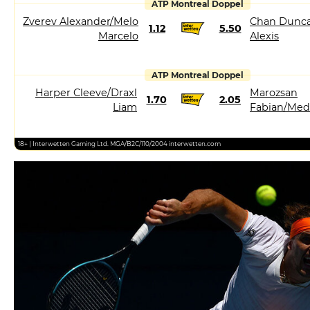
ATP Montreal Doppel
Zverev Alexander/Melo
Chan Dunca
1.12
5.50
Marcelo
Alexis
ATP Montreal Doppel
Harper Cleeve/Draxl
Marozsan
1.70
2.05
Liam
Fabian/Med
18+ | Interwetten Gaming Ltd. MGA/B2C/110/2004 interwetten.com