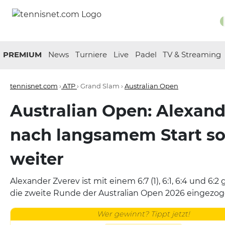
PREMIUM
News
Turniere
Live
Padel
TV & Streaming
tennisnet.com
›
ATP
› Grand Slam ›
Australian Open
Australian Open: Alexand
nach langsamem Start s
weiter
Alexander Zverev ist mit einem 6:7 (1), 6:1, 6:4 und 6:2 
die zweite Runde der Australian Open 2026 eingezog
Wer gewinnt? Tippt jetzt!