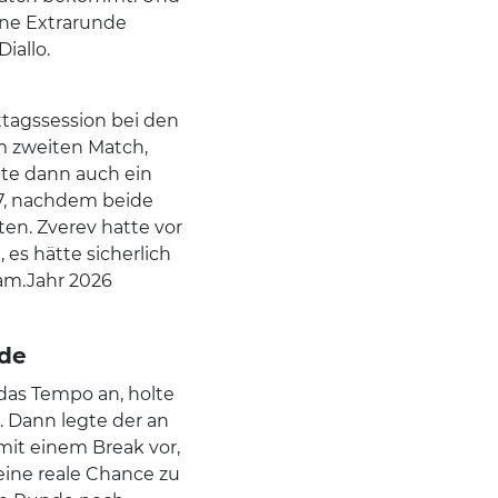
ine Extrarunde
iallo.
tagssession bei den
m zweiten Match,
ete dann auch ein
1:7, nachdem beide
en. Zverev hatte vor
s hätte sicherlich
lam.Jahr 2026
nde
das Tempo an, holte
. Dann legte der an
 mit einem Break vor,
eine reale Chance zu