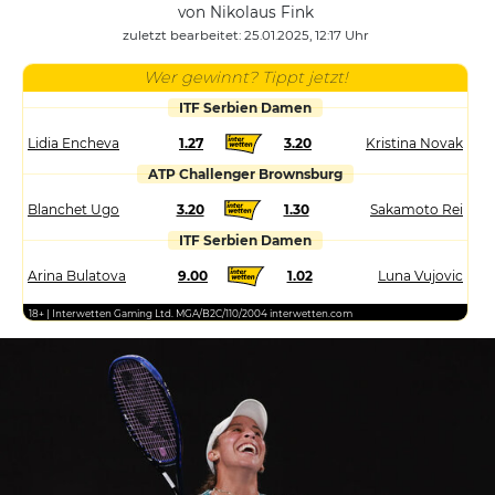
von Nikolaus Fink
zuletzt bearbeitet: 25.01.2025, 12:17 Uhr
Wer gewinnt? Tippt jetzt!
ITF Serbien Damen
Lidia Encheva
1.27
3.20
Kristina Novak
ATP Challenger Brownsburg
Blanchet Ugo
3.20
1.30
Sakamoto Rei
ITF Serbien Damen
Arina Bulatova
9.00
1.02
Luna Vujovic
18+ | Interwetten Gaming Ltd. MGA/B2C/110/2004 interwetten.com