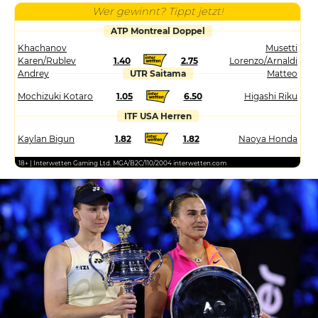
Wer gewinnt? Tippt jetzt!
ATP Montreal Doppel
Khachanov
Musetti
Karen/Rublev
1.40
2.75
Lorenzo/Arnaldi
Andrey
UTR Saitama
Matteo
Mochizuki Kotaro
1.05
6.50
Higashi Riku
ITF USA Herren
Kaylan Bigun
1.82
1.82
Naoya Honda
18+ | Interwetten Gaming Ltd. MGA/B2C/110/2004 interwetten.com