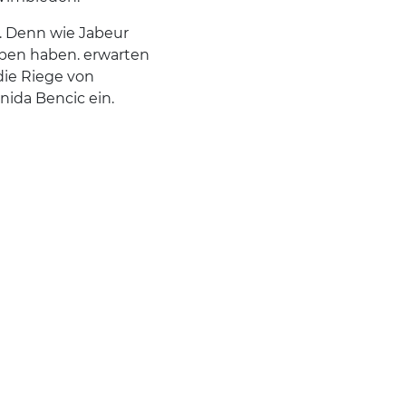
e. Denn wie Jabeur
eben haben. erwarten
 die Riege von
lnida Bencic ein.