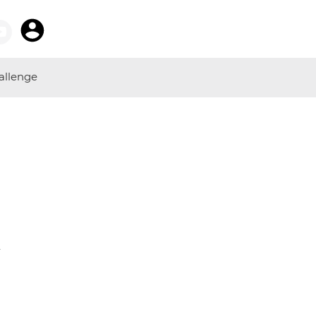
allenge
r