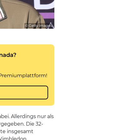
© Getty Images
ei. Allerdings nur als
ergegeben. Die 32-
nte insgesamt
 Wimbledon.