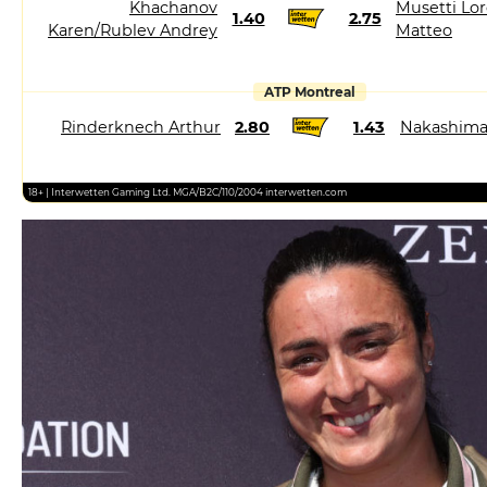
Khachanov
Musetti Lor
1.40
2.75
Karen/Rublev Andrey
Matteo
ATP Montreal
Rinderknech Arthur
2.80
1.43
Nakashima
18+ | Interwetten Gaming Ltd. MGA/B2C/110/2004 interwetten.com