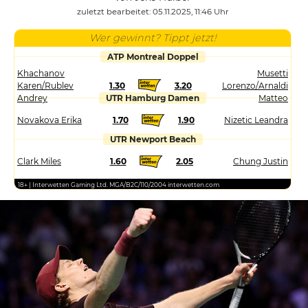
zuletzt bearbeitet: 05.11.2025, 11:46 Uhr
Wer gewinnt? Tippt jetzt!
ATP Montreal Doppel
Khachanov
Musetti
Karen/Rublev
1.30
3.20
Lorenzo/Arnaldi
Andrey
UTR Hamburg Damen
Matteo
Novakova Erika
1.70
1.90
Nizetic Leandra
UTR Newport Beach
Clark Miles
1.60
2.05
Chung Justin
18+ | Interwetten Gaming Ltd. MGA/B2C/110/2004 interwetten.com