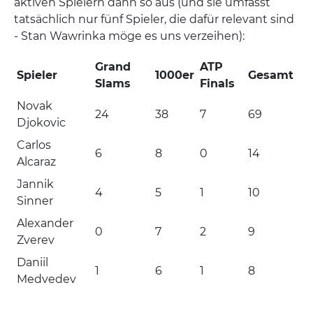
aktiven Spielern dann so aus (und sie umfasst
tatsächlich nur fünf Spieler, die dafür relevant sind
- Stan Wawrinka möge es uns verzeihen):
Grand
ATP
Spieler
1000er
Gesamt
Slams
Finals
Novak
24
38
7
69
Djokovic
Carlos
6
8
0
14
Alcaraz
Jannik
4
5
1
10
Sinner
Alexander
0
7
2
9
Zverev
Daniil
1
6
1
8
Medvedev