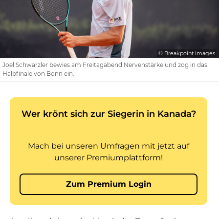
© Breakpoint Images
Joel Schwärzler bewies am Freitagabend Nervenstärke und zog in das
Halbfinale von Bonn ein.