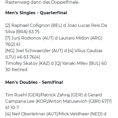
Rastenweg dann das Doppelfinale.
Men's Singles - Quarterfinal
[2] Raphael Collignon (BEL) d Joao Lucas Reis Da
Silva (BRA) 63 75
[7] Jurij Rodionov (AUT) d Lautaro Midon (ARG)
76(2) 61
[NG] Joel Schwaerzler (AUT) d [4] Vilius Gaubas
(LTU) 46 63 76(4)
Timofey Skatov (KAZ) d [Q] Yanaki Milev (BUL) 60
30 Retired
Men's Doubles - Semifinal
Tim Ruehl (GER)/Patrick Zahraj (GER) d Gerard
Campana Lee (KOR)/Anton Matusevich (GBR) 67(7)
61 10-7
[4] Neil Oberleitner (AUT)/Mick Veldheer (NED) d