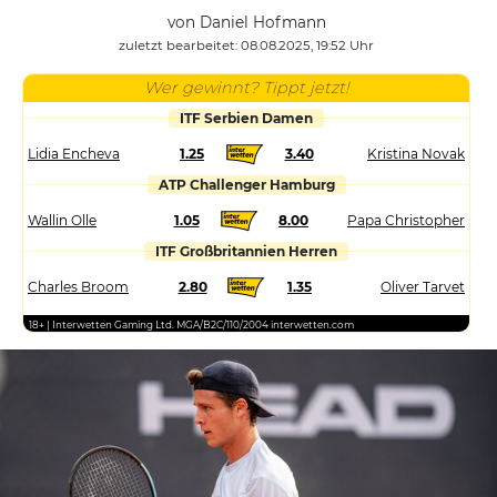
von Daniel Hofmann
zuletzt bearbeitet: 08.08.2025, 19:52 Uhr
Wer gewinnt? Tippt jetzt!
ITF Serbien Damen
Lidia Encheva
1.25
3.40
Kristina Novak
ATP Challenger Hamburg
Wallin Olle
1.05
8.00
Papa Christopher
ITF Großbritannien Herren
Charles Broom
2.80
1.35
Oliver Tarvet
18+ | Interwetten Gaming Ltd. MGA/B2C/110/2004 interwetten.com