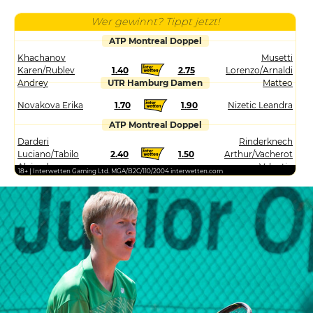
Wer gewinnt? Tippt jetzt!
ATP Montreal Doppel
Khachanov
Musetti
Karen/Rublev
1.40
2.75
Lorenzo/Arnaldi
Andrey
UTR Hamburg Damen
Matteo
Novakova Erika
1.70
1.90
Nizetic Leandra
ATP Montreal Doppel
Darderi
Rinderknech
Luciano/Tabilo
2.40
1.50
Arthur/Vacherot
Alejandro
Valentin
18+ | Interwetten Gaming Ltd. MGA/B2C/110/2004 interwetten.com