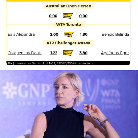
Australian Open Herren
0.00
0.00
WTA Toronto
Eala Alexandra
2.00
1.80
Bencic Belinda
ATP Challenger Astana
Ostapenkov Daniil
1.22
3.80
Agafonov Egor
18+ | Interwetten Gaming Ltd. MGA/B2C/110/2004 interwetten.com