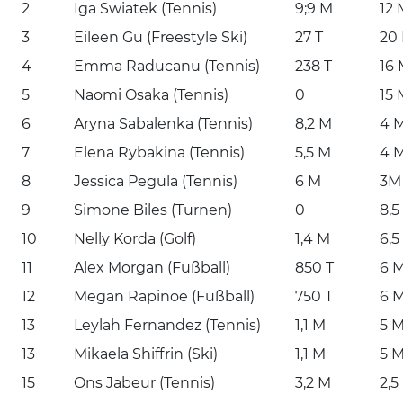
2
Iga Swiatek (Tennis)
9;9 M
12 
3
Eileen Gu (Freestyle Ski)
27 T
20
4
Emma Raducanu (Tennis)
238 T
16
5
Naomi Osaka (Tennis)
0
15 
6
Aryna Sabalenka (Tennis)
8,2 M
4 
7
Elena Rybakina (Tennis)
5,5 M
4 
8
Jessica Pegula (Tennis)
6 M
3M
9
Simone Biles (Turnen)
0
8,5
10
Nelly Korda (Golf)
1,4 M
6,5
11
Alex Morgan (Fußball)
850 T
6 
12
Megan Rapinoe (Fußball)
750 T
6 
13
Leylah Fernandez (Tennis)
1,1 M
5 
13
Mikaela Shiffrin (Ski)
1,1 M
5 
15
Ons Jabeur (Tennis)
3,2 M
2,5