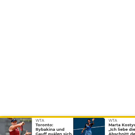
WTA
WTA
© 2026 Tennisnet Group GmbH
Toronto:
Marta Kosty
Rybakina und
„Ich liebe di
Gauff quälen sich,
Abschnitt de