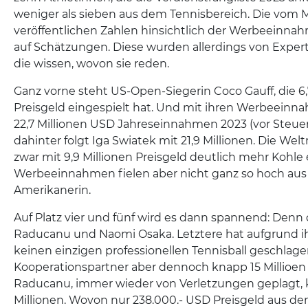
weniger als sieben aus dem Tennisbereich. Die vom 
veröffentlichen Zahlen hinsichtlich der Werbeeinn
auf Schätzungen. Diese wurden allerdings von Exp
die wissen, wovon sie reden.
Ganz vorne steht US-Open-Siegerin Coco Gauff, die 6
Preisgeld eingespielt hat. Und mit ihren Werbeeinn
22,7 Millionen USD Jahreseinnahmen 2023 (vor Steue
dahinter folgt Iga Swiatek mit 21,9 Millionen. Die Wel
zwar mit 9,9 Millionen Preisgeld deutlich mehr Kohle er
Werbeeinnahmen fielen aber nicht ganz so hoch aus 
Amerikanerin.
Auf Platz vier und fünf wird es dann spannend: Den
Raducanu und Naomi Osaka. Letztere hat aufgrund i
keinen einzigen professionellen Tennisball geschlage
Kooperationspartner aber dennoch knapp 15 Millioen 
Raducanu, immer wieder von Verletzungen geplagt, 
Millionen. Wovon nur 238.000.- USD Preisgeld aus 