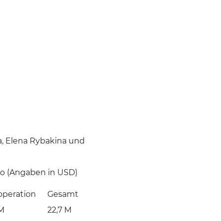
a, Elena Rybakina und
co (Angaben in USD)
operation
Gesamt
 M
22,7 M