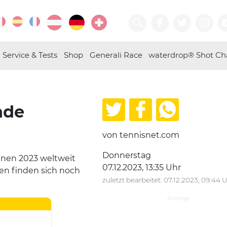
Service & Tests
Shop
Generali Race
waterdrop® Shot Ch
nde
von tennisnet.com
Donnerstag
innen 2023 weltweit
07.12.2023, 13:35 Uhr
uen finden sich noch
zuletzt bearbeitet: 07.12.2023, 09:44 