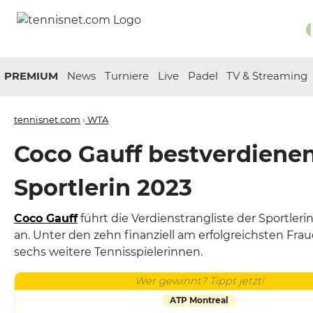
PREMIUM
News
Turniere
Live
Padel
TV & Streaming
tennisnet.com
›
WTA
Coco Gauff bestverdiene
Sportlerin 2023
Coco Gauff
führt die Verdienstrangliste der Sportler
an. Unter den zehn finanziell am erfolgreichsten Fra
sechs weitere Tennisspielerinnen.
Wer gewinnt? Tippt jetzt!
ATP Montreal