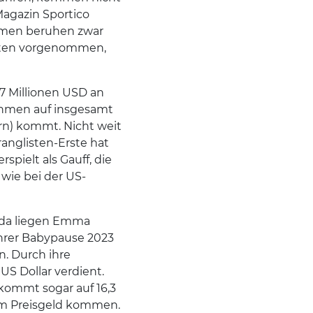
Magazin Sportico
ahmen beruhen zwar
erten vorgenommen,
,7 Millionen USD an
ahmen auf insgesamt
rn) kommt. Nicht weit
tranglisten-Erste hat
spielt als Gauff, die
wie bei der US-
n da liegen Emma
hrer Babypause 2023
n. Durch ihre
US Dollar verdient.
kommt sogar auf 16,3
dem Preisgeld kommen.