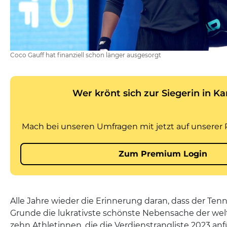
Coco Gauff hat finanziell schon länger ausgesorgt
Alle Jahre wieder die Erinnerung daran, dass der Tenn
Grunde die lukrativste schönste Nebensache der welt
zehn Athletinnen, die die Verdienstrangliste 2023 a