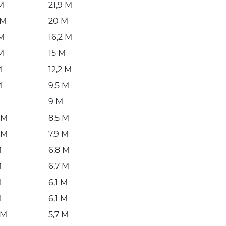
M
21,9 M
 M
20 M
 M
16,2 M
M
15 M
M
12,2 M
M
9,5 M
9 M
 M
8,5 M
 M
7,9 M
M
6,8 M
M
6,7 M
M
6,1 M
M
6,1 M
 M
5,7 M