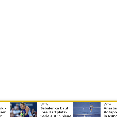
WTA
WTA
Impressum
AGBs
Datenschutz
Nutzungsbedingungen
uk -
Sabalenka baut
Anasta
RSS & 
esen
ihre Hartplatz-
Potapo
r
Serie auf 13 Siege
in Rund