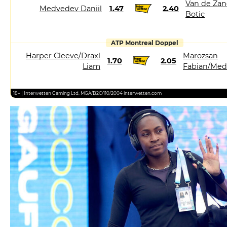
Van de Za
Medvedev Daniil
1.47
2.40
Botic
ATP Montreal Doppel
Harper Cleeve/Draxl
Marozsan
1.70
2.05
Liam
Fabian/Med
18+ | Interwetten Gaming Ltd. MGA/B2C/110/2004 interwetten.com