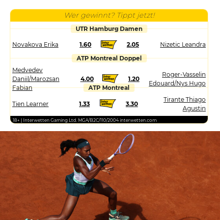
Wer gewinnt? Tippt jetzt!
UTR Hamburg Damen
Novakova Erika
1.60
2.05
Nizetic Leandra
ATP Montreal Doppel
Medvedev
Roger-Vasselin
Daniil/Marozsan
4.00
1.20
Edouard/Nys Hugo
Fabian
ATP Montreal
Tirante Thiago
Tien Learner
1.33
3.30
Agustin
18+ | Interwetten Gaming Ltd. MGA/B2C/110/2004 interwetten.com