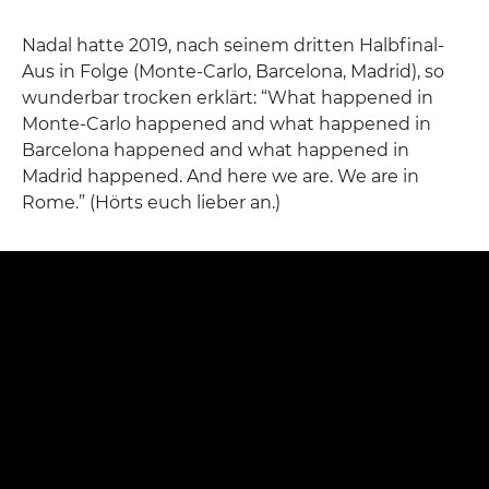
Nadal hatte 2019, nach seinem dritten Halbfinal-
Aus in Folge (Monte-Carlo, Barcelona, Madrid), so
wunderbar trocken erklärt: “What happened in
Monte-Carlo happened and what happened in
Barcelona happened and what happened in
Madrid happened. And here we are. We are in
Rome.” (Hörts euch lieber an.)