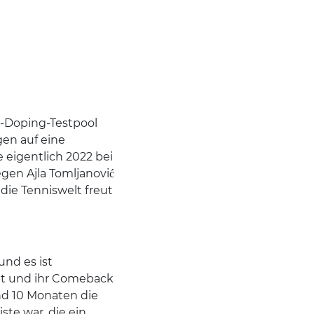
i-Doping-Testpool
gen auf eine
e eigentlich 2022 bei
gen Ajla Tomljanović
ie Tenniswelt freut
und es ist
ebt und ihr Comeback
und 10 Monaten die
te war, die ein