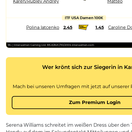
Karen/Rublev Andrey
Matteo
ITF USA Damen 100K
Polina Iatcenko
2.45
1.45
Caroline D
18+ | Interwetten Gaming Ltd. MGA/B2C/110/2004 interwetten.com
Serena Williams schreitet im weißen Dress über den 