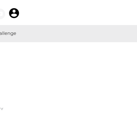
allenge
hr