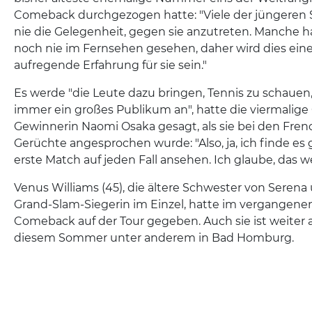
Comeback durchgezogen hatte: "Viele der jüngeren 
nie die Gelegenheit, gegen sie anzutreten. Manche ha
noch nie im Fernsehen gesehen, daher wird dies ein
aufregende Erfahrung für sie sein."
Es werde "die Leute dazu bringen, Tennis zu schauen,
immer ein großes Publikum an", hatte die viermalige
Gewinnerin Naomi Osaka gesagt, als sie bei den Fren
Gerüchte angesprochen wurde: "Also, ja, ich finde es 
erste Match auf jeden Fall ansehen. Ich glaube, das w
Venus Williams (45), die ältere Schwester von Seren
Grand-Slam-Siegerin im Einzel, hatte im vergangen
Comeback auf der Tour gegeben. Auch sie ist weiter ak
diesem Sommer unter anderem in Bad Homburg.