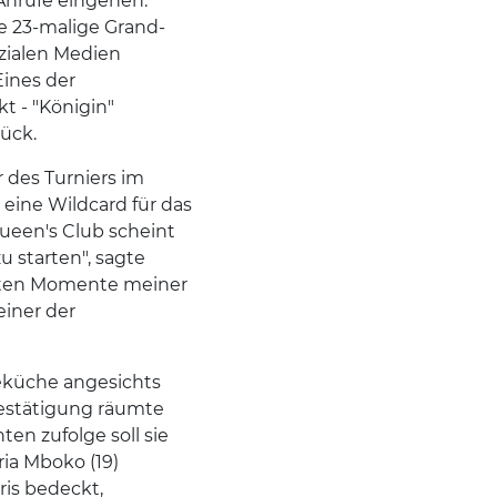
Anrufe eingehen.
ie 23-malige Grand-
zialen Medien
Eines der
t - "Königin"
rück.
 des Turniers im
eine Wildcard für das
ueen's Club scheint
u starten", sagte
dsten Momente meiner
einer der
eküche angesichts
Bestätigung räumte
en zufolge soll sie
ria Mboko (19)
ris bedeckt,