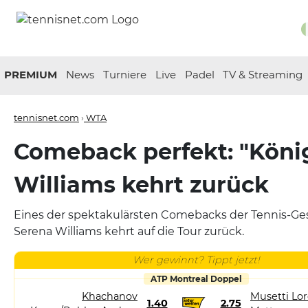
PREMIUM
News
Turniere
Live
Padel
TV & Streaming
tennisnet.com
›
WTA
Comeback perfekt: "Köni
Williams kehrt zurück
Eines der spektakulärsten Comebacks der Tennis-Gesc
Serena Williams kehrt auf die Tour zurück.
Wer gewinnt? Tippt jetzt!
ATP Montreal Doppel
Khachanov
Musetti Lor
1.40
2.75