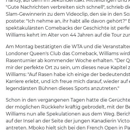
Handy, auf dem im Sekundentakt Mitteilungen und 
"Gute Nachrichten verbreiten sich schnell", schrieb d
Slam-Gewinnerin zu dem Videoclip, den sie in den So
postete: "Ich nehme an, ihr habt alle davon gehört?" 
spektakulärsten Comebacks der Geschichte ist perfek
Williams kehrt im Alter von 44 Jahren auf die Tour zu
Am Montag bestätigten die WTA und die Veranstalter
Londoner Queen's Club das Comeback, Williams wird 
Rasenturnier ab kommender Woche erhalten. "Der Q
mir der perfekte Ort zu sein, um dieses neue Kapitel z
Williams: "Auf Rasen habe ich einige der bedeuten
Karriere erlebt, und ich freue mich darauf, wieder auf 
legendärsten Bühnen dieses Sports anzutreten."
Schon in den vergangenen Tagen hatte die Gerücht
der möglichen Rückkehr kräftig gebrodelt, mit der 
Williams nun alle Spekulationen aus dem Weg. Bericht
auf der Insel an der Seite der jungen Kanadierin Victo
antreten. Mboko hielt sich bei den French Open in Pa