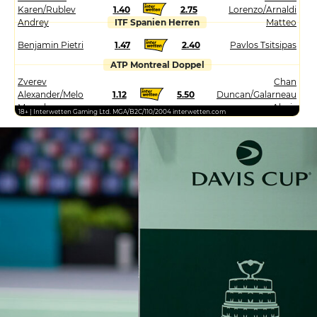
Karen/Rublev
1.40
2.75
Lorenzo/Arnaldi
Andrey
ITF Spanien Herren
Matteo
Benjamin Pietri
1.47
2.40
Pavlos Tsitsipas
ATP Montreal Doppel
Zverev
Chan
Alexander/Melo
1.12
5.50
Duncan/Galarneau
Marcelo
Alexis
18+ | Interwetten Gaming Ltd. MGA/B2C/110/2004 interwetten.com