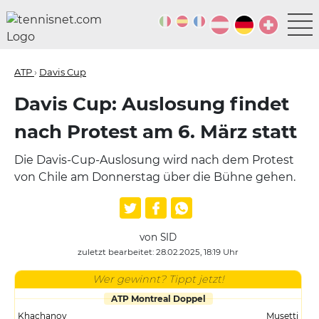
ATP
›
Davis Cup
Davis Cup: Auslosung findet
nach Protest am 6. März statt
Die Davis-Cup-Auslosung wird nach dem Protest
von Chile am Donnerstag über die Bühne gehen.
von SID
zuletzt bearbeitet: 28.02.2025, 18:19 Uhr
Wer gewinnt? Tippt jetzt!
ATP Montreal Doppel
Khachanov
Musetti