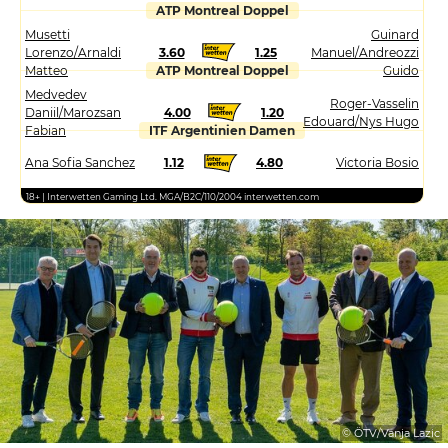
ATP Montreal Doppel
Musetti
Guinard
Lorenzo/Arnaldi
3.60
1.25
Manuel/Andreozzi
Matteo
ATP Montreal Doppel
Guido
Medvedev
Roger-Vasselin
Daniil/Marozsan
4.00
1.20
Edouard/Nys Hugo
Fabian
ITF Argentinien Damen
Ana Sofia Sanchez
1.12
4.80
Victoria Bosio
18+ | Interwetten Gaming Ltd. MGA/B2C/110/2004 interwetten.com
© ÖTV/Vanja Lazic