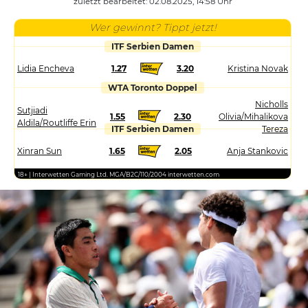
zuletzt bearbeitet: 02.08.2025, 14:58 Uhr
Wer gewinnt? Tippt jetzt!
ITF Serbien Damen
Lidia Encheva
1.27
3.20
Kristina Novak
WTA Toronto Doppel
Nicholls
Sutjiadi
1.55
2.30
Olivia/Mihalikova
Aldila/Routliffe Erin
ITF Serbien Damen
Tereza
Xinran Sun
1.65
2.05
Anja Stankovic
18+ | Interwetten Gaming Ltd. MGA/B2C/110/2004 interwetten.com