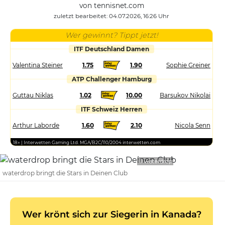
von tennisnet.com
zuletzt bearbeitet: 04.07.2026, 16:26 Uhr
Wer gewinnt? Tippt jetzt!
ITF Deutschland Damen
Valentina Steiner
1.75
1.90
Sophie Greiner
ATP Challenger Hamburg
Guttau Niklas
1.02
10.00
Barsukov Nikolai
ITF Schweiz Herren
Arthur Laborde
1.60
2.10
Nicola Senn
18+ | Interwetten Gaming Ltd. MGA/B2C/110/2004 interwetten.com
© waterdrop
waterdrop bringt die Stars in Deinen Club