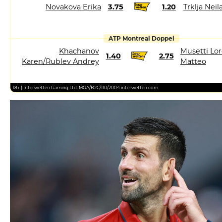
Novakova Erika
3.75
1.20
Trklja Neil
ATP Montreal Doppel
Khachanov
Musetti Lor
1.40
2.75
Karen/Rublev Andrey
Matteo
18+ | Interwetten Gaming Ltd. MGA/B2C/110/2004 interwetten.com