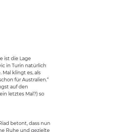
 ist die Lage
c in Turin natürlich
Mal klingt es, als
schon für Australien.“
ngst auf den
in letztes Mal?) so
 Riad betont, dass nun
che Ruhe und gezielte