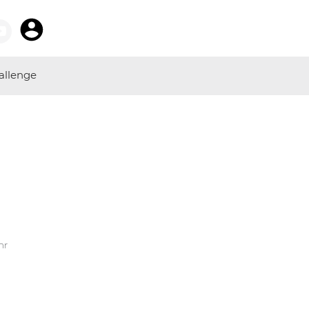
allenge
hr