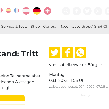
Service & Tests
Shop
Generali Race
waterdrop® Shot Ch
nd: Tritt
von Isabella Walser-Bürgler
Montag
st seine Teilnahme aber
03.11.2025, 11:03 Uhr
tischen Aussagen
zuletzt bearbeitet: 03.11.2025, 07:26 U
folgt.