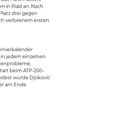
am
in Riad an. Nach
Platz drei gegen
ach verlorenem ersten
urnierkalender
h in jedem einzelnen
genprobleme,
tart beim ATP-250-
indest wurde Djokovic
 er am Ende