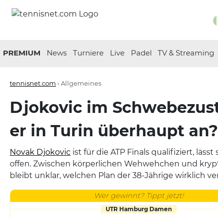
PREMIUM
News
Turniere
Live
Padel
TV & Streaming
tennisnet.com
›
Allgemeines
Djokovic im Schwebezusta
er in Turin überhaupt an?
Novak Djokovic
ist für die ATP Finals qualifiziert, läs
offen. Zwischen körperlichen Wehwehchen und kryp
bleibt unklar, welchen Plan der 38-Jährige wirklich ver
Wer gewinnt? Tippt jetzt!
UTR Hamburg Damen