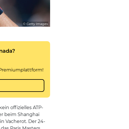
© Getty Images
in offizielles ATP-
ber beim Shanghai
n Vacherot. Der 24-
 das Paris Masters