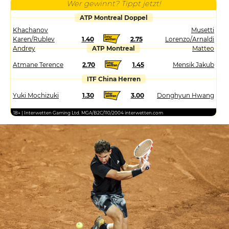
Wer gewinnt? Tippt jetzt!
ATP Montreal Doppel
Khachanov
Musetti
Karen/Rublev
1.40
2.75
Lorenzo/Arnaldi
Andrey
ATP Montreal
Matteo
Atmane Terence
2.70
1.45
Mensik Jakub
ITF China Herren
Yuki Mochizuki
1.30
3.00
Donghyun Hwang
18+ | Interwetten Gaming Ltd. MGA/B2C/110/2004 interwetten.com