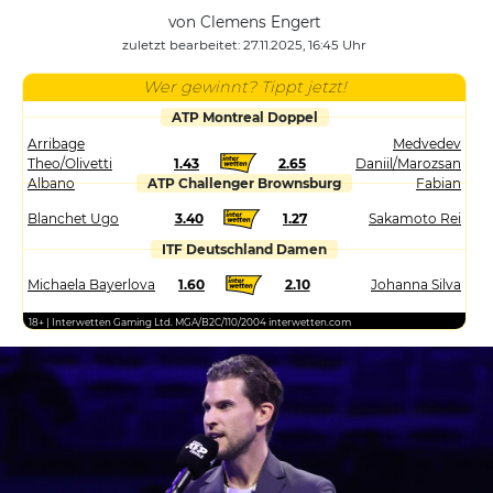
von Clemens Engert
zuletzt bearbeitet: 27.11.2025, 16:45 Uhr
Wer gewinnt? Tippt jetzt!
ATP Montreal Doppel
Arribage
Medvedev
Theo/Olivetti
1.43
2.65
Daniil/Marozsan
Albano
ATP Challenger Brownsburg
Fabian
Blanchet Ugo
3.40
1.27
Sakamoto Rei
ITF Deutschland Damen
Michaela Bayerlova
1.60
2.10
Johanna Silva
18+ | Interwetten Gaming Ltd. MGA/B2C/110/2004 interwetten.com