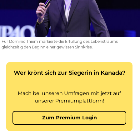
Für Dominic Thiem markierte die Erfüllung des Lebenstraums
gleichzeitig den Beginn einer gewissen Sinnkrise.