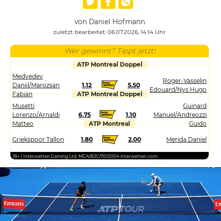
von Daniel Hofmann
zuletzt bearbeitet: 06.07.2026, 14:14 Uhr
Wer gewinnt? Tippt jetzt!
ATP Montreal Doppel
Medvedev
Roger-Vasselin
Daniil/Marozsan
1.12
5.50
Edouard/Nys Hugo
Fabian
ATP Montreal Doppel
Musetti
Guinard
Lorenzo/Arnaldi
6.75
1.10
Manuel/Andreozzi
Matteo
ATP Montreal
Guido
Griekspoor Tallon
1.80
2.00
Merida Daniel
18+ | Interwetten Gaming Ltd. MGA/B2C/110/2004 interwetten.com