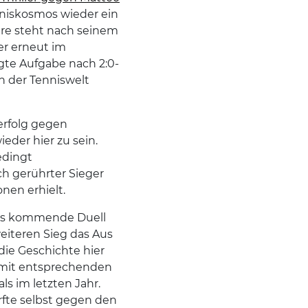
nniskosmos wieder ein
are steht nach seinem
er erneut im
gte Aufgabe nach 2:0-
n der Tenniswelt
rfolg gegen
ieder hier zu sein.
edingt
ch gerührter Sieger
nen erhielt.
das kommende Duell
weiteren Sieg das Aus
die Geschichte hier
amit entsprechenden
ls im letzten Jahr.
rfte selbst gegen den