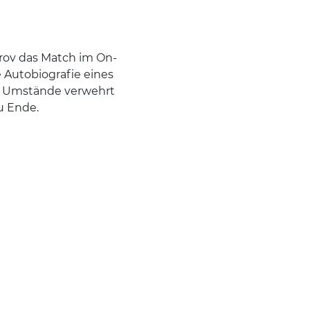
trov das Match im On-
e Autobiografie eines
ei Umstände verwehrt
u Ende.