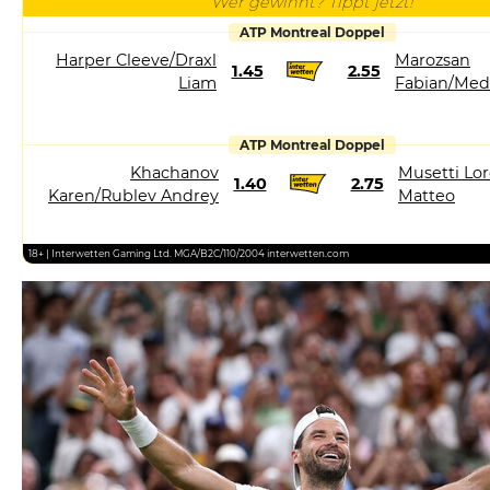
Wer gewinnt? Tippt jetzt!
ATP Montreal Doppel
Harper Cleeve/Draxl
Marozsan
1.45
2.55
Liam
Fabian/Med
ATP Montreal Doppel
Khachanov
Musetti Lor
1.40
2.75
Karen/Rublev Andrey
Matteo
18+ | Interwetten Gaming Ltd. MGA/B2C/110/2004 interwetten.com