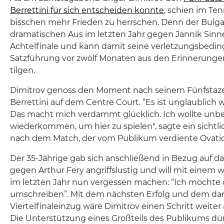
Berrettini für sich entscheiden konnte
, schien im Te
bisschen mehr Frieden zu herrschen. Denn der Bulg
dramatischen Aus im letzten Jahr gegen Jannik Sinn
Achtelfinale und kann damit seine verletzungsbedin
Satzführung vor zwölf Monaten aus den Erinnerunge
tilgen.
Dimitrov genoss den Moment nach seinem Fünfstaze
Berrettini auf dem Centre Court. “Es ist unglaublich w
Das macht mich verdammt glücklich. Ich wollte unb
wiederkommen, um hier zu spielen", sagte ein sichtli
nach dem Match, der vom Publikum verdiente Ovatio
Der 35-Jährige gab sich anschließend in Bezug auf 
gegen Arthur Fery angriffslustig und will mit einem 
im letzten Jahr nun vergessen machen: “Ich möchte 
umschreiben”. Mit dem nächsten Erfolg und dem d
Viertelfinaleinzug wäre Dimitrov einen Schritt weiter a
Die Unterstützung eines Großteils des Publikums dü