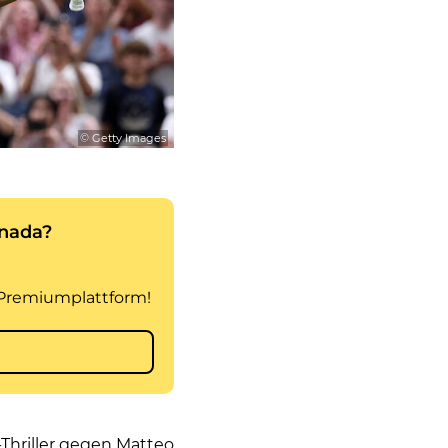
© Getty Images
-Thriller gegen Matteo