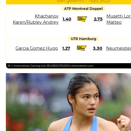
Wer gewinnt? Tippt jetzt!
ATP Montreal Doppel
Khachanov
Musetti Lor
1.40
2.75
Karen/Rublev Andrey
Matteo
UTR Hamburg
Garcia Gomez Hugo
1.27
3.30
Neumeister
18+ | Interwetten Gaming Ltd. MGA/B2C/110/2004 interwetten.com