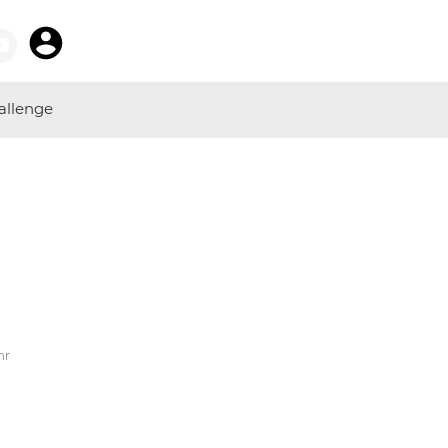
allenge
hr