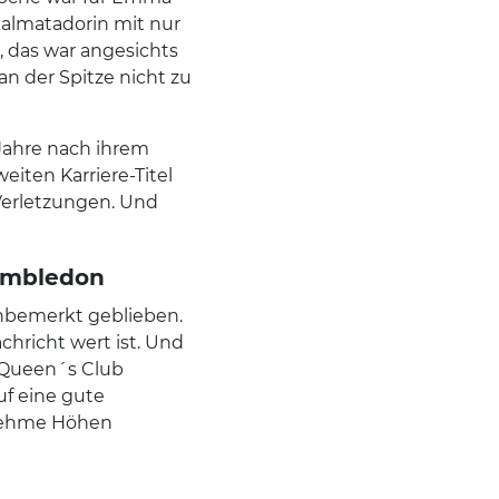
kalmatadorin mit nur
, das war angesichts
n der Spitze nicht zu
Jahre nach ihrem
iten Karriere-Titel
Verletzungen. Und
Wimbledon
 unbemerkt geblieben.
chricht wert ist. Und
 Queen´s Club
uf eine gute
nehme Höhen