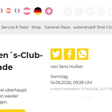
Service & Tests
Shop
Generali Race
waterdrop® Shot Ch
n´s-Club-
ade
von Jens Huiber
Sonntag
14.06.2026, 09:29 Uhr
zuletzt bearbeitet: 13.06.2026, 22:17 U
tel überhaupt
on wieder
gen.