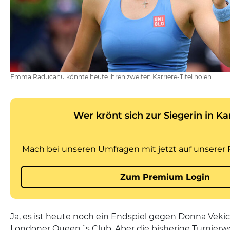
Emma Raducanu könnte heute ihren zweiten Karriere-Titel holen
Ja, es ist heute noch ein Endspiel gegen Donna Vekic
Londoner Queen´s Club. Aber die bisherige Turnier