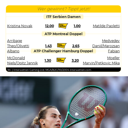
Wer gewinnt? Tippt jetzt!
ITF Serbien Damen
Kristina Novak
12.00
1.00
Matilde Paoletti
ATP Montreal Doppel
Arribage
Medvedev
Theo/Olivetti
1.43
2.65
Daniil/Marozsan
Albano
ATP Challenger Hamburg Doppel
Fabian
McDonald
Moeller
1.30
3.20
Niels/Opitz Jannik
Marvin/Petkovic Mika
18+ | Interwetten Gaming Ltd. MGA/B2C/110/2004 interwetten.com