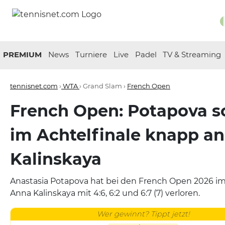
PREMIUM
News
Turniere
Live
Padel
TV & Streaming
tennisnet.com
›
WTA
› Grand Slam ›
French Open
French Open: Potapova sc
im Achtelfinale knapp an
Kalinskaya
Anastasia Potapova hat bei den French Open 2026 im
Anna Kalinskaya mit 4:6, 6:2 und 6:7 (7) verloren.
Wer gewinnt? Tippt jetzt!