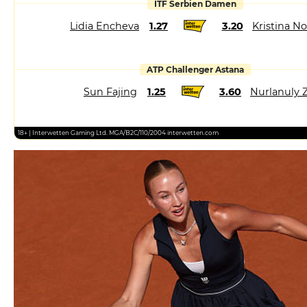
ITF Serbien Damen
Lidia Encheva
1.27
3.20
Kristina N
ATP Challenger Astana
Sun Fajing
1.25
3.60
Nurlanuly 
18+ | Interwetten Gaming Ltd. MGA/B2C/110/2004 interwetten.com