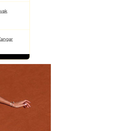
ovak
Zangar