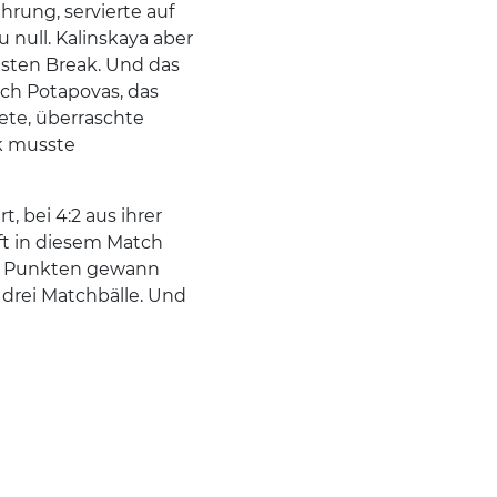
hrung, servierte auf
 null. Kalinskaya aber
sten Break. Und das
uch Potapovas, das
ete, überraschte
k musste
, bei 4:2 aus ihrer
ft in diesem Match
s Punkten gewann
 drei Matchbälle. Und