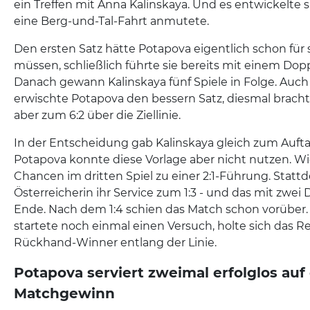
ein Treffen mit Anna Kalinskaya. Und es entwickelte s
eine Berg-und-Tal-Fahrt anmutete.
Den ersten Satz hätte Potapova eigentlich schon für
müssen, schließlich führte sie bereits mit einem Dop
Danach gewann Kalinskaya fünf Spiele in Folge. Auc
erwischte Potapova den bessern Satz, diesmal brachte 
aber zum 6:2 über die Ziellinie.
In der Entscheidung gab Kalinskaya gleich zum Aufta
Potapova konnte diese Vorlage aber nicht nutzen. W
Chancen im dritten Spiel zu einer 2:1-Führung. Stattd
Österreicherin ihr Service zum 1:3 - und das mit zwei
Ende. Nach dem 1:4 schien das Match schon vorüber.
startete noch einmal einen Versuch, holte sich das 
Rückhand-Winner entlang der Linie.
Potapova serviert zweimal erfolglos auf
Matchgewinn