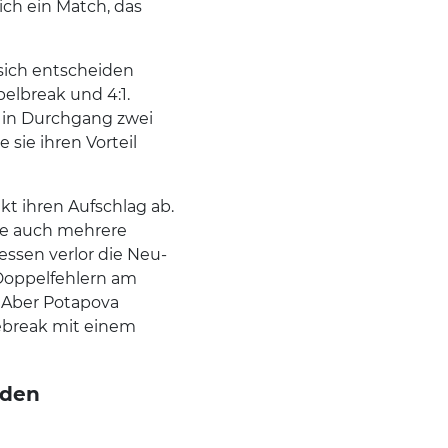
ich ein Match, das
 sich entscheiden
pelbreak und 4:1.
h in Durchgang zwei
sie ihren Vorteil
kt ihren Aufschlag ab.
ie auch mehrere
essen verlor die Neu-
 Doppelfehlern am
 Aber Potapova
Rebreak mit einem
 den