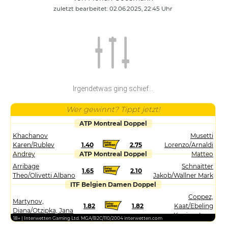
zuletzt bearbeitet: 02.06.2025, 22:45 Uhr
Irgendetwas ging schief...
Wer gewinnt? Tippt jetzt!
ATP Montreal Doppel
Khachanov
Musetti
Karen/Rublev
1.40
2.75
Lorenzo/Arnaldi
Andrey
ATP Montreal Doppel
Matteo
Arribage
Schnaitter
1.65
2.10
Theo/Olivetti Albano
Jakob/Wallner Mark
ITF Belgien Damen Doppel
Coppez,
Martynov,
1.82
1.82
Kaat/Ebeling
Diana/Otzipka, Jana
Koning, Loes
18+ | Interwetten Gaming Ltd. MGA/B2C/110/2004 interwetten.com