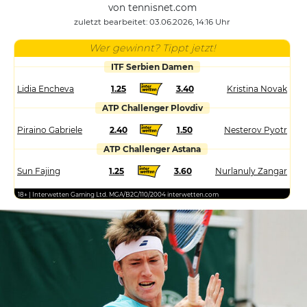
von tennisnet.com
zuletzt bearbeitet: 03.06.2026, 14:16 Uhr
Wer gewinnt? Tippt jetzt!
ITF Serbien Damen
Lidia Encheva
1.25
3.40
Kristina Novak
ATP Challenger Plovdiv
Piraino Gabriele
2.40
1.50
Nesterov Pyotr
ATP Challenger Astana
Sun Fajing
1.25
3.60
Nurlanuly Zangar
18+ | Interwetten Gaming Ltd. MGA/B2C/110/2004 interwetten.com