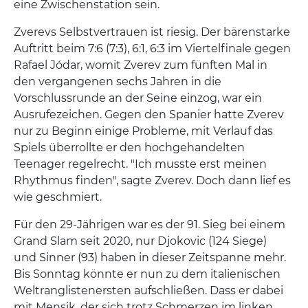
eine Zwischenstation sein.
Zverevs Selbstvertrauen ist riesig. Der bärenstarke
Auftritt beim 7:6 (7:3), 6:1, 6:3 im Viertelfinale gegen
Rafael Jódar, womit Zverev zum fünften Mal in
den vergangenen sechs Jahren in die
Vorschlussrunde an der Seine einzog, war ein
Ausrufezeichen. Gegen den Spanier hatte Zverev
nur zu Beginn einige Probleme, mit Verlauf das
Spiels überrollte er den hochgehandelten
Teenager regelrecht. "Ich musste erst meinen
Rhythmus finden", sagte Zverev. Doch dann lief es
wie geschmiert.
Für den 29-Jährigen war es der 91. Sieg bei einem
Grand Slam seit 2020, nur Djokovic (124 Siege)
und Sinner (93) haben in dieser Zeitspanne mehr.
Bis Sonntag könnte er nun zu dem italienischen
Weltranglistenersten aufschließen. Dass er dabei
mit Mensik, der sich trotz Schmerzen im linken