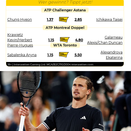
Wer gewinnt? Tippt jetzt!
ATP Challenger Astana
Chung Hyeon
1.37
2.85
Ichikawa Taisei
ATP Montreal Doppel
Krawietz
Galarneau
Kevin/Herbert
1.15
4.80
Alexis/Chan Duncan
Pierre-Hugues
WTA Toronto
Alexandrova
Sabalenka Aryna
1.15
5.50
Ekaterina
18+ | Interwetten Gaming Ltd. MGA/B2C/110/2004 interwetten.com