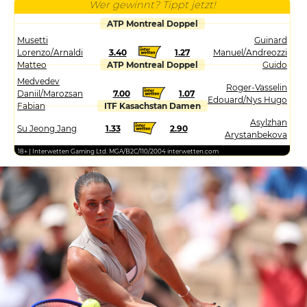
Wer gewinnt? Tippt jetzt!
ATP Montreal Doppel
Musetti
Guinard
Lorenzo/Arnaldi
3.40
1.27
Manuel/Andreozzi
Matteo
ATP Montreal Doppel
Guido
Medvedev
Roger-Vasselin
Daniil/Marozsan
7.00
1.07
Edouard/Nys Hugo
Fabian
ITF Kasachstan Damen
Asylzhan
Su Jeong Jang
1.33
2.90
Arystanbekova
18+ | Interwetten Gaming Ltd. MGA/B2C/110/2004 interwetten.com