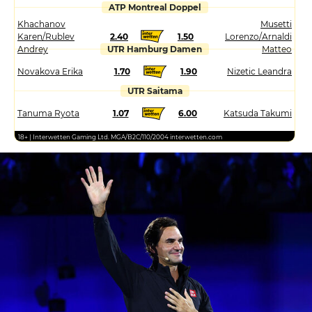
ATP Montreal Doppel
Khachanov
Musetti
Karen/Rublev
2.40
1.50
Lorenzo/Arnaldi
Andrey
UTR Hamburg Damen
Matteo
Novakova Erika
1.70
1.90
Nizetic Leandra
UTR Saitama
Tanuma Ryota
1.07
6.00
Katsuda Takumi
18+ | Interwetten Gaming Ltd. MGA/B2C/110/2004 interwetten.com