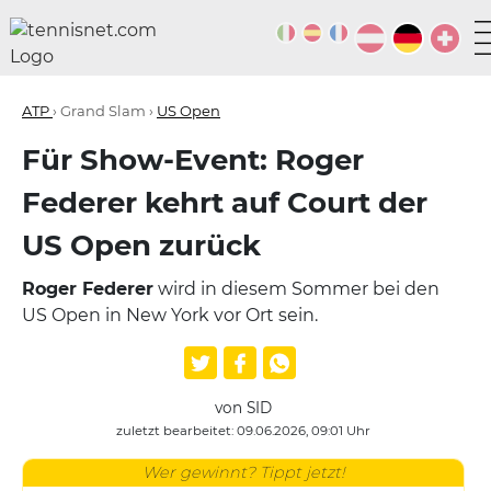
ATP
› Grand Slam ›
US Open
Für Show-Event: Roger
Federer kehrt auf Court der
US Open zurück
Roger Federer
wird in diesem Sommer bei den
US Open in New York vor Ort sein.
von SID
zuletzt bearbeitet: 09.06.2026, 09:01 Uhr
Wer gewinnt? Tippt jetzt!