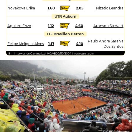
Novakova Erika
1.60
2.05
Nizetic Leandra
UTR Auburn
Aguiard Enzo
1.12
4.60
Aronson Stewart
ITF Brasilien Herren
Paulo Andre Saraiva
Felipe Meligeni Alves
1.17
4.10
Dos Santos
18+ | Interwetten Gaming Ltd. MGA/B2C/110/2004 interwetten.com
© GEPA Pictures